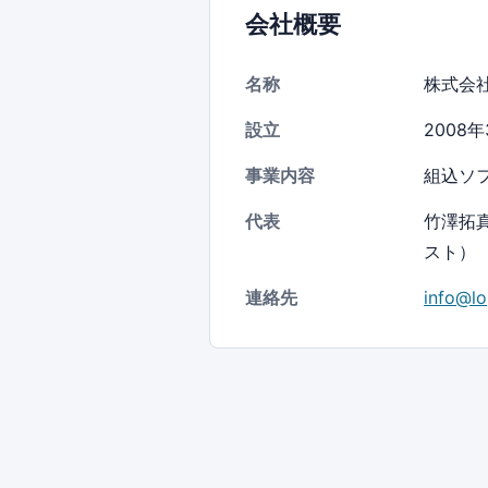
会社概要
名称
株式会
設立
2008年
事業内容
組込ソ
代表
竹澤拓
スト）
連絡先
info@lo