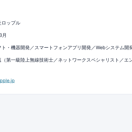
社ロップル
3月
フト・機器開発／スマートフォンアプリ開発／
Webシステム開
真（第一級陸上無線技術士／ネットワークスペシャリスト／エ
pple.jp